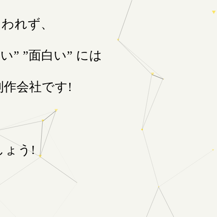
囚われず、
” ”面白い” には
作会社です!
ょう!