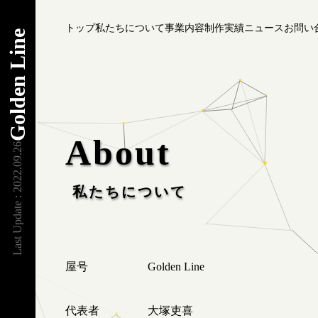
トップ
私たちについて
事業内容
制作実績
ニュース
お問い
Golden Line
About
Last Update : 2022.09.26
私たちについて
屋号
Golden Line
代表者
大塚吏喜